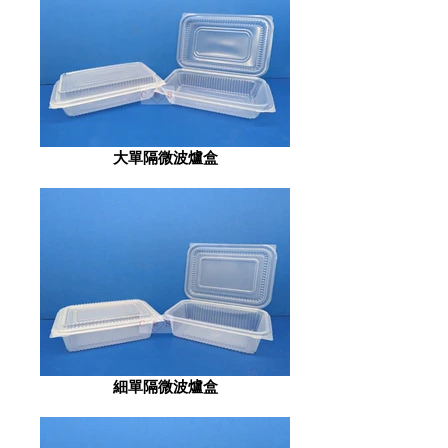
大單隔微波爐盒
細單隔微波爐盒