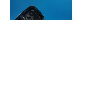
美式分隔6828
三隔分蓋微波爐盒