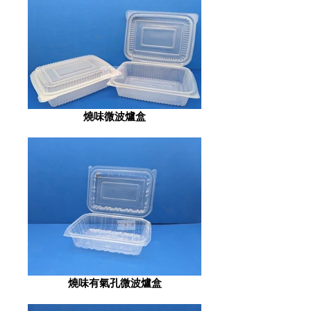
燒味微波爐盒
燒味有氣孔微波爐盒