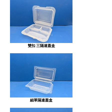
雙扣 三隔連蓋盒
細單隔連蓋盒